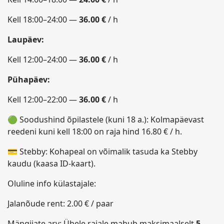
Kell 18:00–24:00 —
36.00 €
/ h
Laupäev:
Kell 12:00–24:00 —
36.00 €
/ h
Pühapäev:
Kell 12:00–22:00 —
36.00 €
/ h
🟢
Soodushind õpilastele (kuni 18 a.): Kolmapäevast
reedeni kuni kell 18:00 on raja hind 16.80 € / h.
💳
Stebby: Kohapeal on võimalik tasuda ka Stebby
kaudu (kaasa ID-kaart).
Oluline info külastajale:
Jalanõude rent: 2.00 € / paar
Mängijate arv: Ühele rajale mahub maksimaalselt
5