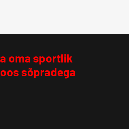
da oma sportlik
koos sõpradega