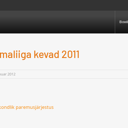
Bowl
rmaliiga kevad 2011
nuar 2012
ondlik paremusjärjestus