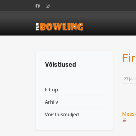
Fi
Võistlused
23 Jaa
F-Cup
Arhiiv
Meesk
Võistlusmuljed