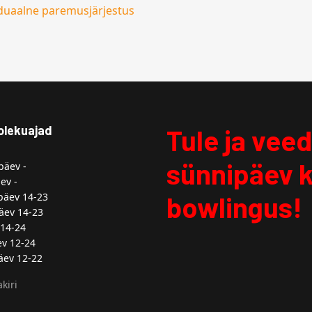
iduaalne paremusjärjestus
olekuajad
Tule ja vee
sünnipäev 
äev -
ev -
äev 14-23
bowlingus!
äev 14-23
14-24
v 12-24
ev 12-22
kiri