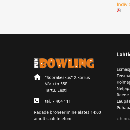
Indiv
Lahti
Esmasp
Teisipä
"Sõbrakeskus" 2.korrus
Kolmap
Võru tn 55F
Neljap
Tartu, Eesti
Reede 
tel. 7 404 111
Laupäe
Pühapä
Radade broneerimine alates 14:00
ainult saali telefonil
» hinna