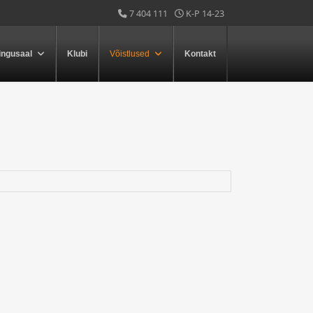
7 404 111
K-P 14-23
ingusaal
Klubi
Võistlused
Kontakt