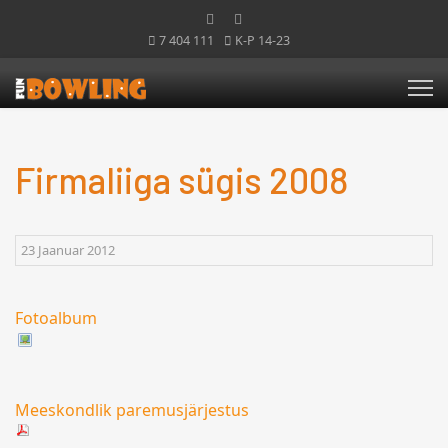
7 404 111
K-P 14-23
Firmaliiga sügis 2008
23 Jaanuar 2012
Fotoalbum
Meeskondlik paremusjärjestus