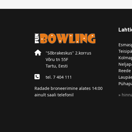
Lahti
Esmasp
Teisipä
"Sõbrakeskus" 2.korrus
Kolmap
Võru tn 55F
Neljap
Tartu, Eesti
Reede 
tel. 7 404 111
Laupäe
Pühapä
Radade broneerimine alates 14:00
ainult saali telefonil
» hinna