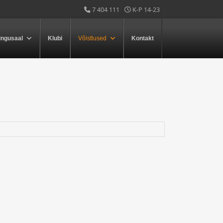
7 404 111
K-P 14-23
ingusaal
Klubi
Võistlused
Kontakt