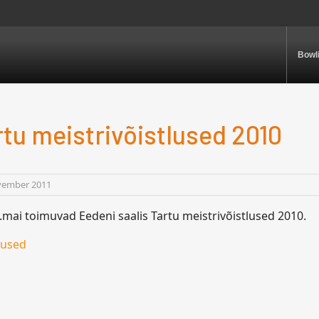
Bowl
rtu meistrivõistlused 2010
vember 2011
.mai toimuvad Eedeni saalis Tartu meistrivõistlused 2010.
mused