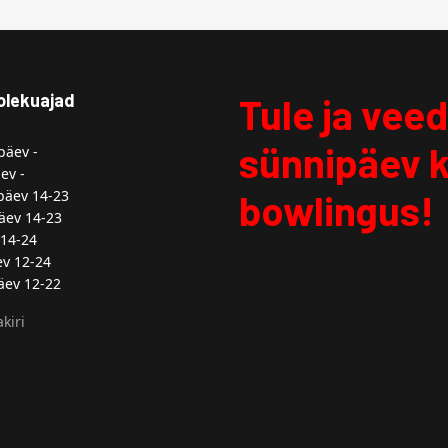
olekuajad
Tule ja vee
sünnipäev 
äev -
ev -
äev 14-23
bowlingus!
äev 14-23
14-24
v 12-24
ev 12-22
kiri