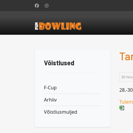
Ta
Võistlused
30 No
F-Cup
28.-30
Arhiiv
Tule
Võistlusmuljed