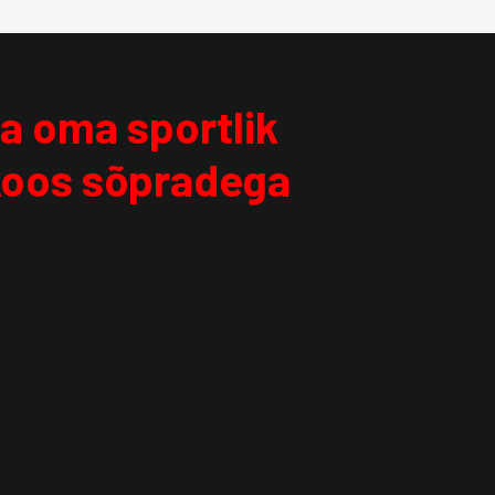
da oma sportlik
koos sõpradega